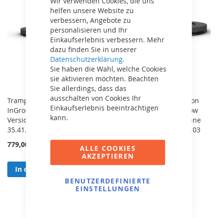
Wir verwenden Cookies, die uns
helfen unsere Website zu
verbessern, Angebote zu
personalisieren und Ihr
Einkaufserlebnis verbessern. Mehr
dazu finden Sie in unserer
Datenschutzerklärung.
Sie haben die Wahl, welche Cookies
sie aktivieren möchten. Beachten
Sie allerdings, dass das
ausschalten von Cookies Ihr
Trampolin BERG Champion
Trampolin BERG Champion
Einkaufserlebnis beeinträchtigen
InGround 330 Grau - SPORTS
InGround 330 Grau Airflow
kann.
Version ohne Sicherheitsnetz
PRO - SPORTS Version ohne
35.41.53.02
Sicherheitsnetz 35.41.53.03
779,00 €
779,00 €
ALLE COOKIES
AKZEPTIEREN
In den Warenkorb
In den Warenkorb
BENUTZERDEFINIERTE
EINSTELLUNGEN