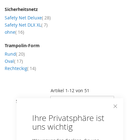
Sicherheitsnetz
Artikel
Safety Net Deluxe
28
Artikel
Safety Net DLX XL
7
Artikel
ohne
16
Trampolin-Form
Artikel
Rund
20
Artikel
Oval
17
Artikel
Rechteckig
14
Artikel
1
-
12
von
51
In
Sortieren nach
absteig
Reihenf
Close
Ihre Privatsphäre ist
Cookie
Bar
uns wichtig