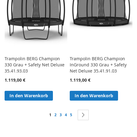
Trampolin BERG Champion
Trampolin BERG Champion
330 Grau + Safety Net Deluxe
InGround 330 Grau + Safety
35.41.93.03
Net Deluxe 35.41.91.03
1.119,00 €
1.119,00 €
In den Warenkorb
In den Warenkorb
Seite
Sie lesen gerade Seite
Seite
Seite
Seite
Seite
Seite
Weiter
1
2
3
4
5