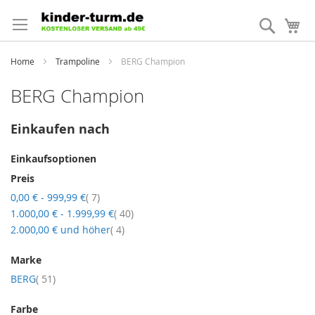
Direkt
zum
Suche
Me
Inhalt
Home
Trampoline
BERG Champion
BERG Champion
Einkaufen nach
Einkaufsoptionen
Preis
Artikel
0,00 €
-
999,99 €
7
Artikel
1.000,00 €
-
1.999,99 €
40
Artikel
2.000,00 €
und höher
4
Marke
Artikel
BERG
51
Farbe