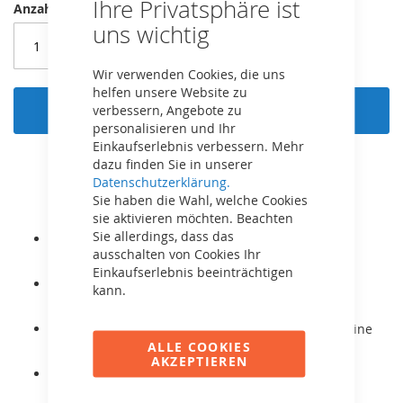
Ihre Privatsphäre ist
Cookie
Anzahl
Bar
uns wichtig
Wir verwenden Cookies, die uns
helfen unsere Website zu
In den Warenkorb
verbessern, Angebote zu
personalisieren und Ihr
Einkaufserlebnis verbessern. Mehr
dazu finden Sie in unserer
Datenschutzerklärung.
Sie haben die Wahl, welche Cookies
sie aktivieren möchten. Beachten
Sie allerdings, dass das
Mit AirFlow Sprungtuch, welches 50% mehr Luft
ausschalten von Cookies Ihr
durchlässt und höhere Sprünge ermöglicht.
Einkaufserlebnis beeinträchtigen
Mit TwinSpring-Gold Federn für besonders hohen
kann.
Spungkomfort.
Eine dicke PVC-Schicht oben und unten sorgt für eine
ALLE COOKIES
lange Lebensdauer des Schutzrandes.
AKZEPTIEREN
Selbstschließendes Sicherheitsnetz und dicke
Schaumstoffpolster um die Pfosten.