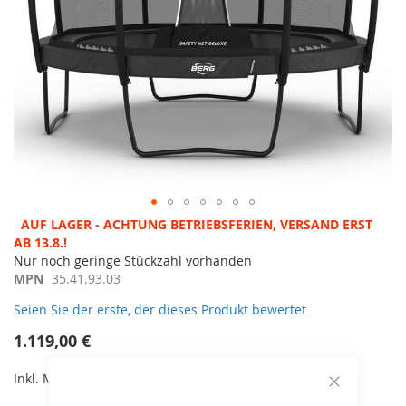
Zum
AUF LAGER - ACHTUNG BETRIEBSFERIEN, VERSAND ERST
Anfang
AB 13.8.!
der
Nur noch geringe Stückzahl vorhanden
Bildergalerie
MPN
35.41.93.03
springen
Seien Sie der erste, der dieses Produkt bewertet
1.119,00 €
Inkl. MwSt,
kostenloser Versand!
Close