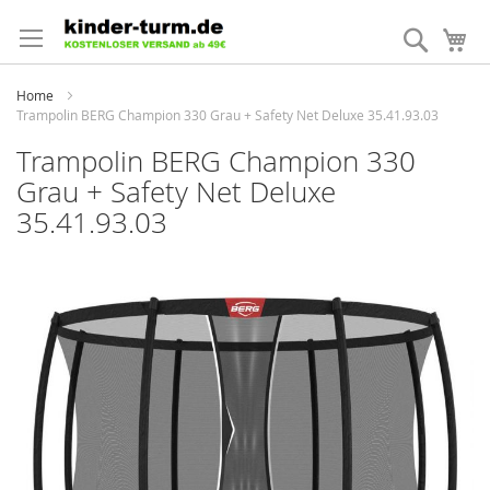
Direkt
zum
Suche
Me
Inhalt
Home
Trampolin BERG Champion 330 Grau + Safety Net Deluxe 35.41.93.03
Trampolin BERG Champion 330
Grau + Safety Net Deluxe
35.41.93.03
Zum
Ende
der
Bildergalerie
springen