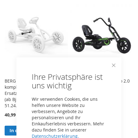
Close
Ihre Privatsphäre ist
Cookie
Bar
BERG Buddy 2.0 Hinterachse
BERG Buddy Choppy Neo 2.0
uns wichtig
komplett + Zahnrad -
BFR Pedal Gokart Trike
Ersatzteil für alle Buddy 2.0
24.15.01.01
Wir verwenden Cookies, die uns
(ab Bj. 2021) Gokarts
279,00 €
helfen unsere Website zu
51.24.20.34
verbessern, Angebote zu
40,99 €
personalisieren und Ihr
In den Warenkorb
Einkaufserlebnis verbessern. Mehr
dazu finden Sie in unserer
In den Warenkorb
Datenschutzerklärung.