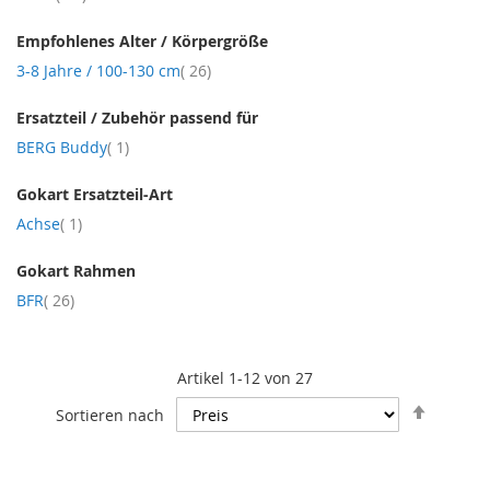
Empfohlenes Alter / Körpergröße
Artikel
3-8 Jahre / 100-130 cm
26
Ersatzteil / Zubehör passend für
Artikel
BERG Buddy
1
Gokart Ersatzteil-Art
Artikel
Achse
1
Gokart Rahmen
Artikel
BFR
26
Artikel
1
-
12
von
27
In
Sortieren nach
absteig
Reihenf