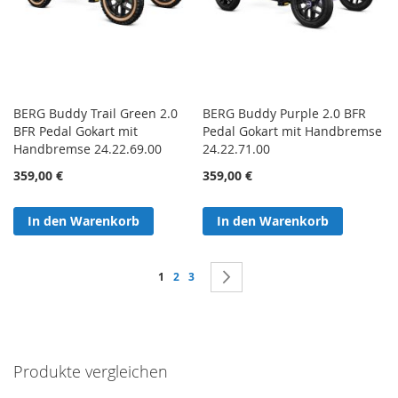
BERG Buddy Trail Green 2.0
BERG Buddy Purple 2.0 BFR
BFR Pedal Gokart mit
Pedal Gokart mit Handbremse
Handbremse 24.22.69.00
24.22.71.00
359,00 €
359,00 €
In den Warenkorb
In den Warenkorb
Seite
Sie lesen gerade Seite
Seite
Seite
Seite
Weiter
1
2
3
Produkte vergleichen