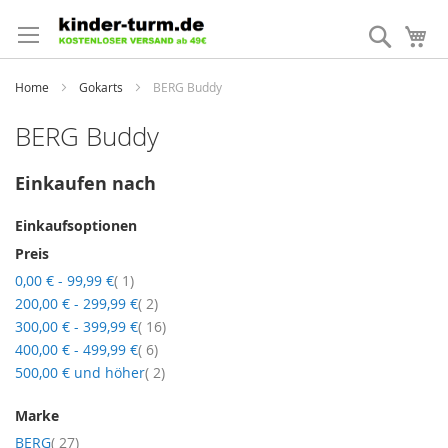
Direkt
zum
Suche
Me
Inhalt
Home
Gokarts
BERG Buddy
BERG Buddy
Einkaufen nach
Einkaufsoptionen
Preis
Artikel
0,00 €
-
99,99 €
1
Artikel
200,00 €
-
299,99 €
2
Artikel
300,00 €
-
399,99 €
16
Artikel
400,00 €
-
499,99 €
6
Artikel
500,00 €
und höher
2
Marke
Artikel
BERG
27