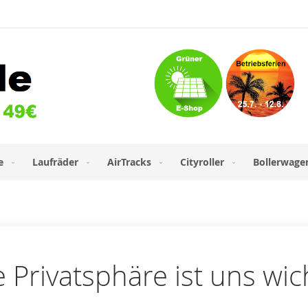
e
Laufräder
AirTracks
Cityroller
Bollerwage
e Privatsphäre ist uns wic
l-Adresse an.