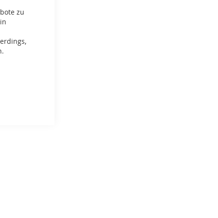
ebote zu
in
erdings,
n.