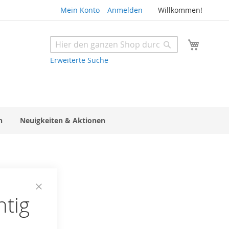
Mein Konto
Anmelden
Willkommen!
Mein W
Suche
Suche
Erweiterte Suche
n
Neuigkeiten & Aktionen
htig
Close
Cookie
Bar