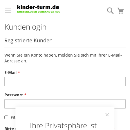
Direkt
zum
Suche
Me
Inhalt
Kundenlogin
Registrierte Kunden
Wenn Sie ein Konto haben, melden Sie sich mit Ihrer E-Mail-
Adresse an.
E-Mail
Passwort
Passwort anzeigen
Close
Ihre Privatsphäre ist
Cookie
Bitte geben Sie die Buchstaben und Zahlen unten ein
Bar