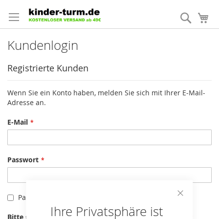
Direkt
zum
Suche
Me
Inhalt
Kundenlogin
Registrierte Kunden
Wenn Sie ein Konto haben, melden Sie sich mit Ihrer E-Mail-
Adresse an.
E-Mail
Passwort
Passwort anzeigen
Close
Ihre Privatsphäre ist
Cookie
Bitte geben Sie die Buchstaben und Zahlen unten ein
Bar