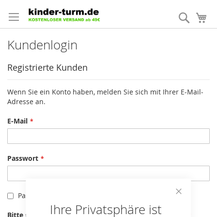
Direkt
zum
Suche
Me
Inhalt
Kundenlogin
Registrierte Kunden
Wenn Sie ein Konto haben, melden Sie sich mit Ihrer E-Mail-
Adresse an.
E-Mail
Passwort
Passwort anzeigen
Close
Ihre Privatsphäre ist
Cookie
Bitte geben Sie die Buchstaben und Zahlen unten ein
Bar