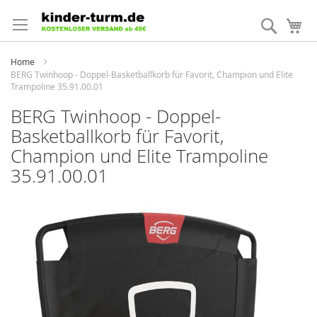
Direkt
zum
Suche
Me
Inhalt
Home
BERG Twinhoop - Doppel-Basketballkorb für Favorit, Champion und Elite
Trampoline 35.91.00.01
BERG Twinhoop - Doppel-
Basketballkorb für Favorit,
Champion und Elite Trampoline
35.91.00.01
Zum
Ende
der
Bildergalerie
springen