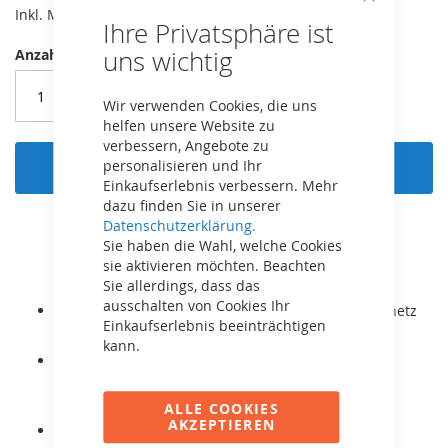
Inkl. MwSt,
kostenloser Versand!
Close
Ihre Privatsphäre ist
Cookie
Bar
uns wichtig
Anzahl
Wir verwenden Cookies, die uns
helfen unsere Website zu
verbessern, Angebote zu
In den Warenkorb
personalisieren und Ihr
Einkaufserlebnis verbessern. Mehr
dazu finden Sie in unserer
Datenschutzerklärung.
Sie haben die Wahl, welche Cookies
sie aktivieren möchten. Beachten
Sie allerdings, dass das
ausschalten von Cookies Ihr
Passend für alle BERG Trampoline mit Sicherheitsnetz
Einkaufserlebnis beeinträchtigen
Comfort, Deluxe und DLX XL.
kann.
Der Doppel-Basketballkorb wird oben an das
Sicherheitsnetz montiert und kann sowohl vom
Trampolin als auch von außen bespielt werden.
ALLE COOKIES
AKZEPTIEREN
Inklusive 2x Basketbälle!