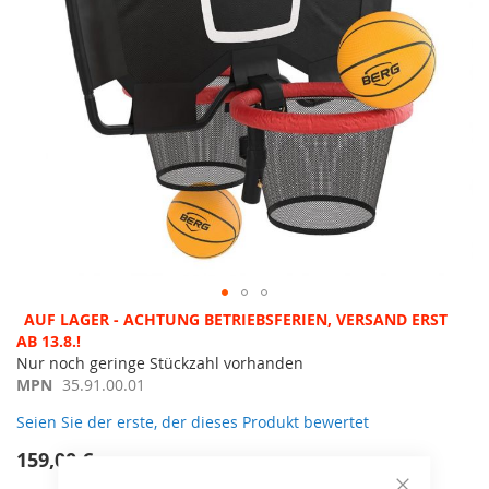
Zum
AUF LAGER - ACHTUNG BETRIEBSFERIEN, VERSAND ERST
Anfang
AB 13.8.!
der
Nur noch geringe Stückzahl vorhanden
Bildergalerie
MPN
35.91.00.01
springen
Seien Sie der erste, der dieses Produkt bewertet
159,00 €