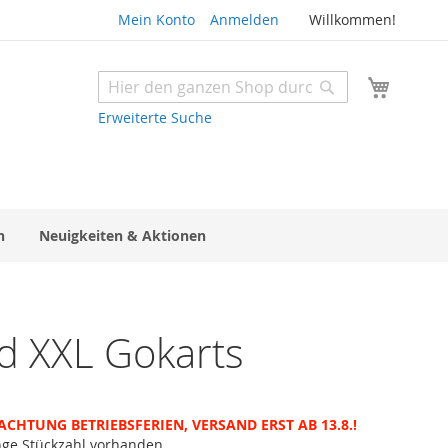
Mein Konto
Anmelden
Willkommen!
Mein W
Suche
Suche
Erweiterte Suche
n
Neuigkeiten & Aktionen
nd XXL Gokarts
ACHTUNG BETRIEBSFERIEN, VERSAND ERST AB 13.8.!
nge Stückzahl vorhanden