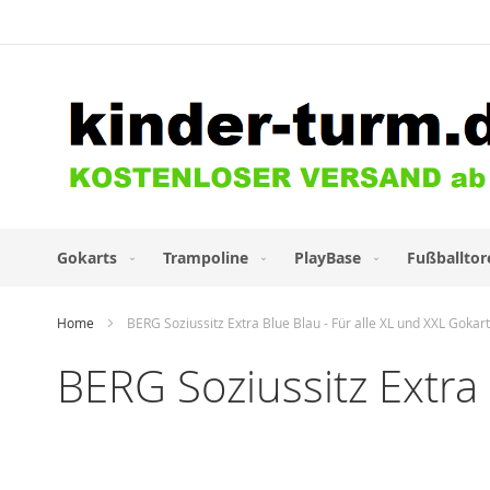
Direkt
zum
Inhalt
Gokarts
Trampoline
PlayBase
Fußballtor
Home
BERG Soziussitz Extra Blue Blau - Für alle XL und XXL Gokar
BERG Soziussitz Extra 
Zum
Ende