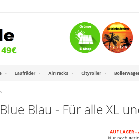
e
Laufräder
AirTracks
Cityroller
Bollerwage
ts
Blue Blau - Für alle XL u
AUF LAGER - 
Nur noch geri