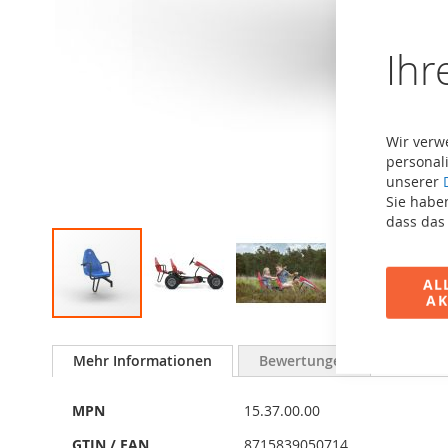
Ihr
Wir verw
personali
unserer
Sie haben
dass das
AL
AK
Zum
Anfang
Mehr Informationen
Bewertungen
der
Bildergalerie
Mehr
springen
MPN
15.37.00.00
Informationen
GTIN / EAN
8715839050714