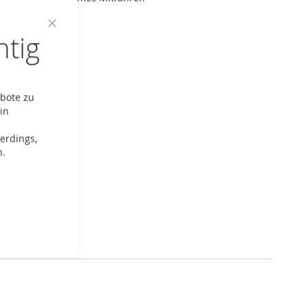
r bis zu 30 kg
htig
Close
Cookie
Bar
ebote zu
in
erdings,
n.