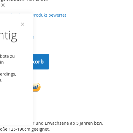
.00
erste, der dieses Produkt bewertet
htig
Close
Cookie
tenloser Versand!
Bar
ebote zu
n den Warenkorb
in
erdings,
n.
ste hinzufügen
 XL ist für Kinder und Erwachsene ab 5 Jahren bzw.
öße 125-190cm geeignet.