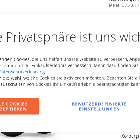
MPN
07.20.17
Seien Sie der 
965,00 €
e Privatsphäre ist uns wic
Inkl. MwSt,
kos
Anzahl
enden Cookies, die uns helfen unsere Website zu verbessern, Ang
I
sieren und Ihr Einkaufserlebnis verbessern. Mehr dazu finden Sie 
Datenschutzerklärung.
 die Wahl, welche Cookies sie aktivieren möchten. Beachten Sie all
 ausschalten von Cookies Ihr Einkaufserlebnis beeinträchtigen kan
LE COOKIES
BENUTZERDEFINIERTE
ZEPTIEREN
EINSTELLUNGEN
Zur Vergleichsli
Der BERG
Körpergr