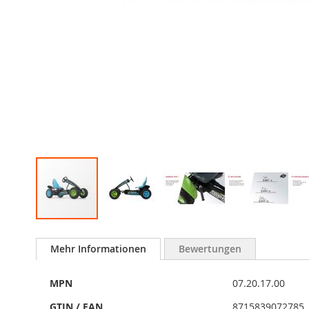
Zum
Anfang
Mehr Informationen
Bewertungen
der
Bildergalerie
Mehr
springen
MPN
07.20.17.00
Informationen
GTIN / EAN
8715839072785