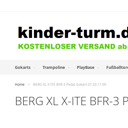
Direkt
zum
Inhalt
Gokarts
Trampoline
PlayBase
Fußballtor
Home
BERG XL X-ITE BFR-3 Pedal Gokart 07.20.17.00
BERG XL X-ITE BFR-3 
Zum
Ende