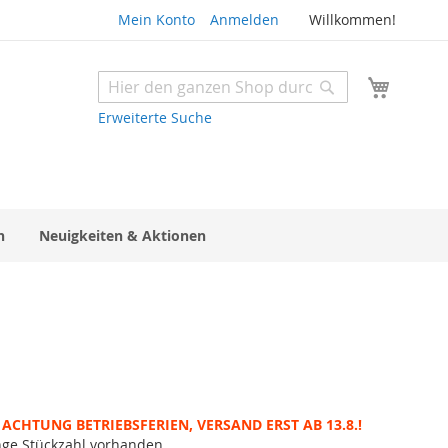
Mein Konto
Anmelden
Willkommen!
Mein W
Suche
Suche
Erweiterte Suche
n
Neuigkeiten & Aktionen
ACHTUNG BETRIEBSFERIEN, VERSAND ERST AB 13.8.!
nge Stückzahl vorhanden