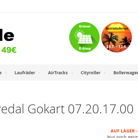
e
Laufräder
AirTracks
Cityroller
Bollerwage
Pedal Gokart 07.20.17.00
AUF LAGER - 
Nur noch geri