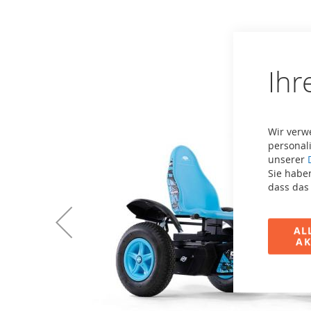
der
Bildergalerie
springen
Ihr
Wir verw
personali
unserer
Sie haben
dass das
AL
AK