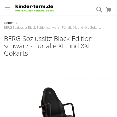
Direkt
zum
Suche
Me
Inhalt
Home
BERG Soziussitz Black Edition schwarz - Für alle XL und XXL Gokarts
BERG Soziussitz Black Edition
schwarz - Für alle XL und XXL
Gokarts
Zum
Ende
der
Bildergalerie
springen