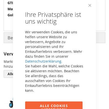
Informationen
8715839050820
BERG
Close
Ihre Privatsphäre ist
Cookie
Soziussitz
Bar
uns wichtig
Wir verwenden Cookies, die uns
helfen unsere Website zu
Bewertungen
verbessern, Angebote zu
personalisieren und Ihr
Einkaufserlebnis verbessern. Mehr
Verwandte Artikel
dazu finden Sie in unserer
Datenschutzerklärung.
Markieren Sie die Artikel, um Sie dem Warenkorb
Sie haben die Wahl, welche Cookies
hinzuzufügen oder
sie aktivieren möchten. Beachten
Alle auswählen
Sie allerdings, dass das
ausschalten von Cookies Ihr
Einkaufserlebnis beeinträchtigen
kann.
ALLE COOKIES