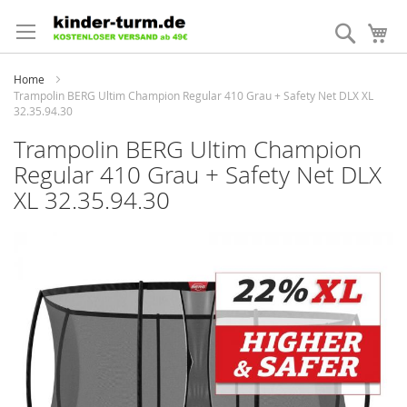
Direkt
zum
Suche
Me
Inhalt
Home
Trampolin BERG Ultim Champion Regular 410 Grau + Safety Net DLX XL
32.35.94.30
Trampolin BERG Ultim Champion
Regular 410 Grau + Safety Net DLX
XL 32.35.94.30
Zum
Ende
der
Bildergalerie
springen