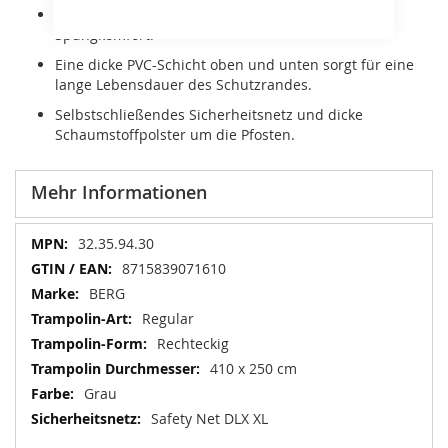
Mit TwinSpring-Gold Federn für besonders hohen
Spungkomfort.
Eine dicke PVC-Schicht oben und unten sorgt für eine
lange Lebensdauer des Schutzrandes.
Selbstschließendes Sicherheitsnetz und dicke
Schaumstoffpolster um die Pfosten.
Mehr Informationen
Mehr
32.35.94.30
Informationen
8715839071610
BERG
Regular
Rechteckig
410 x 250 cm
Grau
Safety Net DLX XL