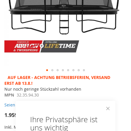
Zum
AUF LAGER - ACHTUNG BETRIEBSFERIEN, VERSAND ERST
Anfang
AB 13.8.!
der
Nur noch geringe Stückzahl vorhanden
Bildergalerie
MPN
32.35.94.30
springen
Seien Sie der erste, der dieses Produkt bewertet
1.959,00 €
Close
Ihre Privatsphäre ist
Cookie
Bar
uns wichtig
Inkl. MwSt,
kostenloser Versand!