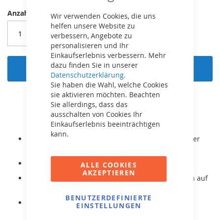
Anzahl
Wir verwenden Cookies, die uns
helfen unsere Website zu
verbessern, Angebote zu
personalisieren und Ihr
Einkaufserlebnis verbessern. Mehr
dazu finden Sie in unserer
In den Warenkorb
Datenschutzerklärung.
Sie haben die Wahl, welche Cookies
sie aktivieren möchten. Beachten
Sie allerdings, dass das
ausschalten von Cookies Ihr
Einkaufserlebnis beeinträchtigen
kann.
Inklusive Sicherheitsnetz DLX XL, welches 22% höher
und noch sicherer ist.
Inklusive Leiter!
ALLE COOKIES
AKZEPTIEREN
Durch die rechteckige Form komfortables Springen auf
der gesamten Länge.
BENUTZERDEFINIERTE
Mit AirFlow Sprungtuch, welches 50% mehr Luft
EINSTELLUNGEN
durchlässt und höhere Sprünge ermöglicht.