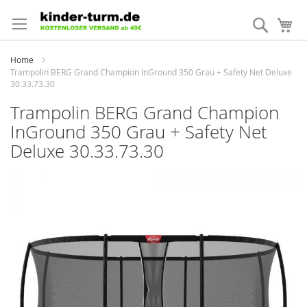
Direkt
zum
Suche
Me
Inhalt
Home
Trampolin BERG Grand Champion InGround 350 Grau + Safety Net Deluxe
30.33.73.30
Trampolin BERG Grand Champion
InGround 350 Grau + Safety Net
Deluxe 30.33.73.30
Zum
Ende
der
Bildergalerie
springen