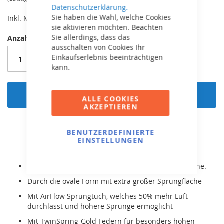
Datenschutzerklärung.
Sie haben die Wahl, welche Cookies
Inkl. MwSt,
kostenloser Versand!
sie aktivieren möchten. Beachten
Sie allerdings, dass das
Anzahl
ausschalten von Cookies Ihr
Einkaufserlebnis beeinträchtigen
kann.
In den Warenkorb
ALLE COOKIES
AKZEPTIEREN
BENUTZERDEFINIERTE
EINSTELLUNGEN
Einfaches Betreten durch die niedrige Einstiegshöhe.
Durch die ovale Form mit extra großer Sprungfläche
Mit AirFlow Sprungtuch, welches 50% mehr Luft
durchlässt und höhere Sprünge ermöglicht
Mit TwinSpring-Gold Federn für besonders hohen