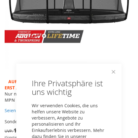
Close
Ihre Privatsphäre ist
Zum
AUF LAGER - ACHTUNG BETRIEBSFERIEN, VERSAND ERST
Cookie
Bar
Anfang
AB 13.8.!
uns wichtig
der
Nur noch geringe Stückzahl vorhanden
Bildergalerie
MPN
30.33.73.30
Wir verwenden Cookies, die uns
springen
Seien Sie der erste, der dieses Produkt bewertet
helfen unsere Website zu
verbessern, Angebote zu
1.215,05 €
Sonderangebot
personalisieren und Ihr
1.279,00 €
Einkaufserlebnis verbessern. Mehr
UVP
dazu finden Sie in unserer
(Günstigster nicht reduzierter Preis der vergangenen 30 Tage: 1279€)