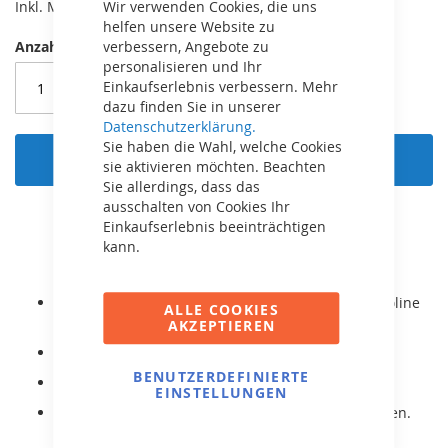
Wir verwenden Cookies, die uns
Inkl. MwSt,
kostenloser Versand!
helfen unsere Website zu
verbessern, Angebote zu
Anzahl
personalisieren und Ihr
Einkaufserlebnis verbessern. Mehr
dazu finden Sie in unserer
Datenschutzerklärung.
Sie haben die Wahl, welche Cookies
In den Warenkorb
sie aktivieren möchten. Beachten
Sie allerdings, dass das
ausschalten von Cookies Ihr
Einkaufserlebnis beeinträchtigen
kann.
Passend für BERG Champion und Elite 330 Trampoline
ALLE COOKIES
ab Baujahr 2015.
AKZEPTIEREN
Original BERG Ersatzteil!
BENUTZERDEFINIERTE
Ersatz-Sicherheitsnetz Deluxe.
EINSTELLUNGEN
Es handelt sich lediglich um das Netz, ohne Stangen.