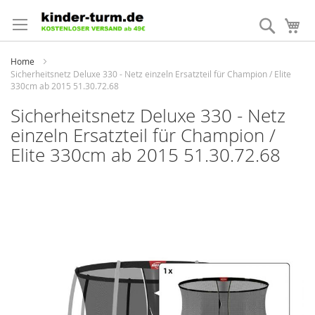
Direkt
zum
Suche
Me
Inhalt
Home
Sicherheitsnetz Deluxe 330 - Netz einzeln Ersatzteil für Champion / Elite
330cm ab 2015 51.30.72.68
Sicherheitsnetz Deluxe 330 - Netz
einzeln Ersatzteil für Champion /
Elite 330cm ab 2015 51.30.72.68
Zum
Ende
der
Bildergalerie
springen