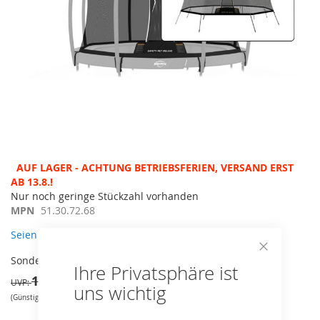
Zum
AUF LAGER - ACHTUNG BETRIEBSFERIEN, VERSAND ERST
Anfang
AB 13.8.!
der
Nur noch geringe Stückzahl vorhanden
Bildergalerie
MPN
51.30.72.68
springen
Seien Sie der erste, der dieses Produkt bewertet
160,55 €
Sonderangebot
Close
Ihre Privatsphäre ist
Cookie
169,00 €
Bar
UVP
uns wichtig
(Günstigster nicht reduzierter Preis der vergangenen 30 Tage: 169€)