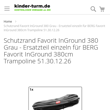
Direkt
zum
Suche
Me
Inhalt
Home
Schutzrand Favorit InGround 380 Grau - Ersatzteil einzeln für BERG Favorit
InGround 380cm Trampoline 51.30.12.26
Schutzrand Favorit InGround 380
Grau - Ersatzteil einzeln für BERG
Favorit InGround 380cm
Trampoline 51.30.12.26
Zum
Ende
der
Bildergalerie
springen