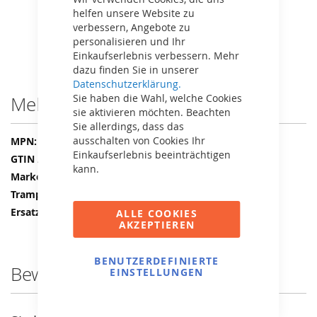
Gummizüge, Sprungtuch oder Rahmen.
helfen unsere Website zu
verbessern, Angebote zu
personalisieren und Ihr
Einkaufserlebnis verbessern. Mehr
dazu finden Sie in unserer
Datenschutzerklärung.
Sie haben die Wahl, welche Cookies
Mehr Informationen
sie aktivieren möchten. Beachten
Sie allerdings, dass das
Mehr
ausschalten von Cookies Ihr
51.30.12.26
Informationen
Einkaufserlebnis beeinträchtigen
8715839065213
kann.
BERG
Schutzrand
BERG Favorit
ALLE COOKIES
AKZEPTIEREN
BENUTZERDEFINIERTE
Bewertungen
EINSTELLUNGEN