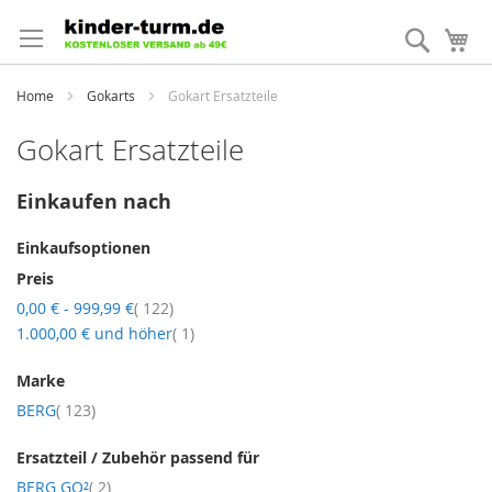
Direkt
zum
Suche
Me
Inhalt
Home
Gokarts
Gokart Ersatzteile
Gokart Ersatzteile
Einkaufen nach
Einkaufsoptionen
Preis
Artikel
0,00 €
-
999,99 €
122
Artikel
1.000,00 €
und höher
1
Marke
Artikel
BERG
123
Ersatzteil / Zubehör passend für
Artikel
BERG GO²
2