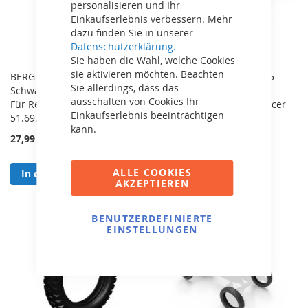
personalisieren und Ihr
Einkaufserlebnis verbessern. Mehr
dazu finden Sie in unserer
Datenschutzerklärung.
Sie haben die Wahl, welche Cookies
sie aktivieren möchten. Beachten
BERG Komplettrad 10x2.5
BERG Komplettrad 10x2.5
Sie allerdings, dass das
Schwarz-Rot Hinten Rechts -
Grau-Orange Hinten
ausschalten von Cookies Ihr
Für Reppy Rebel Gokarts
Hinterrad - Für Reppy Racer
Einkaufserlebnis beeinträchtigen
51.69.00.27
Gokarts 51.69.00.18
kann.
27,99 €
27,99 €
ALLE COOKIES
In den Warenkorb
In den Warenkorb
AKZEPTIEREN
BENUTZERDEFINIERTE
EINSTELLUNGEN