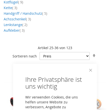
Artikel
Kotflügel
9
Artikel
Kette
3
Artikel
Handgriff / Handschutz
5
Artikel
Achsschenkel
3
Artikel
Lenkstange
2
Artikel
Aufkleber
3
Artikel
25
-
36
von
123
In
Sortieren nach
absteig
Reihenf
Close
Ihre Privatsphäre ist
Cookie
Bar
uns wichtig
Wir verwenden Cookies, die uns
helfen unsere Website zu
verbessern, Angebote zu