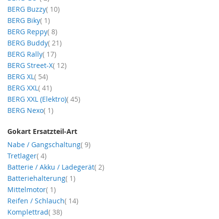
Artikel
BERG Buzzy
10
Artikel
BERG Biky
1
Artikel
BERG Reppy
8
Artikel
BERG Buddy
21
Artikel
BERG Rally
17
Artikel
BERG Street-X
12
Artikel
BERG XL
54
Artikel
BERG XXL
41
Artikel
BERG XXL (Elektro)
45
Artikel
BERG Nexo
1
Gokart Ersatzteil-Art
Artikel
Nabe / Gangschaltung
9
Artikel
Tretlager
4
Artikel
Batterie / Akku / Ladegerät
2
Artikel
Batteriehalterung
1
Artikel
Mittelmotor
1
Artikel
Reifen / Schlauch
14
Artikel
Komplettrad
38