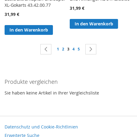
XL-Gokarts 43.42.00.77
31,99 €
31,99 €
In den Warenkorb
In den Warenkorb
Seite
Seite
Zurück
Seite
Seite
Sie lesen gerade Seite
Seite
Seite
Seite
Weiter
1
2
3
4
5
Produkte vergleichen
Sie haben keine Artikel in Ihrer Vergleichsliste
Datenschutz und Cookie-Richtlinien
Erweiterte Suche