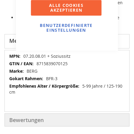
werden und nach dem Stillstand rückwärts gefahren
ALLE COOKIES
werden.
AKZEPTIEREN
Er ist mit komfortablen Luftreifen und Pendelachse
ausgestattet.
BENUTZERDEFINIERTE
EINSTELLUNGEN
Mehr Informationen
Mehr
07.20.08.01 + Soziussitz
Informationen
8715839070125
BERG
BFR-3
5-99 Jahre / 125-190
cm
Bewertungen