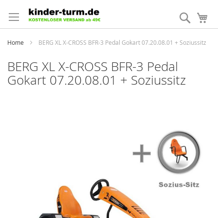
Direkt
zum
Suche
Me
Inhalt
Home
BERG XL X-CROSS BFR-3 Pedal Gokart 07.20.08.01 + Soziussitz
BERG XL X-CROSS BFR-3 Pedal
Gokart 07.20.08.01 + Soziussitz
Zum
Ende
der
Bildergalerie
springen