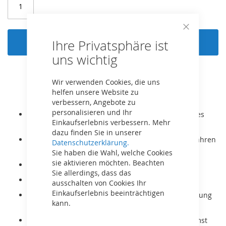
Close
In den Warenkorb
Ihre Privatsphäre ist
Cookie
Bar
uns wichtig
Wir verwenden Cookies, die uns
helfen unsere Website zu
verbessern, Angebote zu
personalisieren und Ihr
Inklusive Soziussitz zum bequemen Mitfahren eines
Einkaufserlebnis verbessern. Mehr
Passagiers.
dazu finden Sie in unserer
Der BERG XL ist für Kinder und Erwachsene ab 5 Jahren
Datenschutzerklärung.
bzw. Körpergröße 125-190cm geeignet.
Sie haben die Wahl, welche Cookies
sie aktivieren möchten. Beachten
Mit Dreigangschaltung!
Sie allerdings, dass das
Er wächst mit dank verstellbarem Sitz.
ausschalten von Cookies Ihr
Einkaufserlebnis beeinträchtigen
Sehr robuster Rahmen, auch für gewerbliche Nutzung
kann.
geeignet.
Mit dem BFR System kann mit den Pedalen gebremst