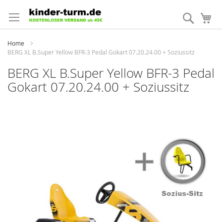
Direkt
zum
Suche
Me
Inhalt
Home
BERG XL B.Super Yellow BFR-3 Pedal Gokart 07.20.24.00 + Soziussitz
BERG XL B.Super Yellow BFR-3 Pedal
Gokart 07.20.24.00 + Soziussitz
Zum
Ende
der
Bildergalerie
springen