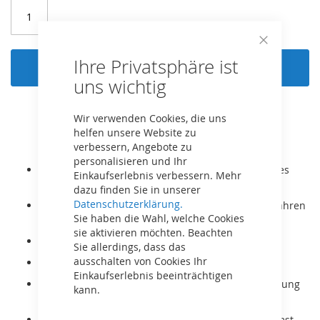
Close
Ihre Privatsphäre ist
Cookie
In den Warenkorb
Bar
uns wichtig
Wir verwenden Cookies, die uns
helfen unsere Website zu
verbessern, Angebote zu
personalisieren und Ihr
Inklusive Soziussitz zum bequemen Mitfahren eines
Einkaufserlebnis verbessern. Mehr
Passagiers.
dazu finden Sie in unserer
Datenschutzerklärung.
Der BERG XL ist für Kinder und Erwachsene ab 5 Jahren
Sie haben die Wahl, welche Cookies
bzw. Körpergröße 125-190cm geeignet.
sie aktivieren möchten. Beachten
Mit Dreigangschaltung!
Sie allerdings, dass das
ausschalten von Cookies Ihr
Er wächst mit dank verstellbarem Sitz.
Einkaufserlebnis beeinträchtigen
Sehr robuster Rahmen, auch für gewerbliche Nutzung
kann.
geeignet.
Mit dem BFR System kann mit den Pedalen gebremst