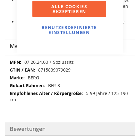
werden und nach dem Stillstand rückwärts gefahren
ALLE COOKIES
AKZEPTIEREN
werden.
Er ist mit komfortablen Luftreifen und Pendelachse
BENUTZERDEFINIERTE
ausgestattet.
EINSTELLUNGEN
Mehr Informationen
Mehr
07.20.24.00 + Soziussitz
Informationen
8715839079029
BERG
BFR-3
5-99 Jahre / 125-190
cm
Bewertungen