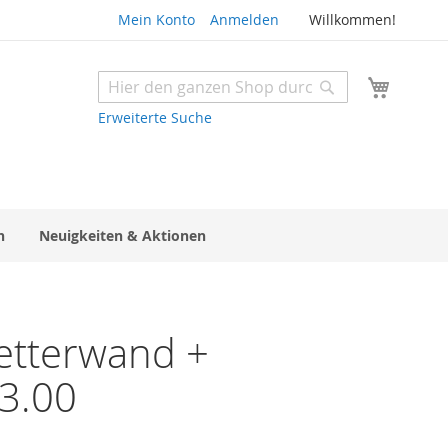
Mein Konto
Anmelden
Willkommen!
Mein W
Suche
Suche
Erweiterte Suche
n
Neuigkeiten & Aktionen
etterwand +
13.00