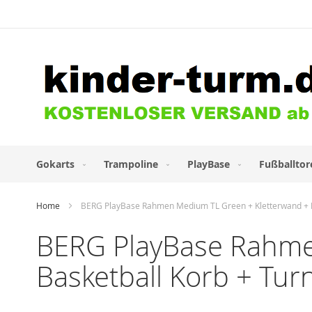
Direkt
zum
Inhalt
Gokarts
Trampoline
PlayBase
Fußballtor
Home
BERG PlayBase Rahmen Medium TL Green + Kletterwand + Ba
BERG PlayBase Rahme
Basketball Korb + Tur