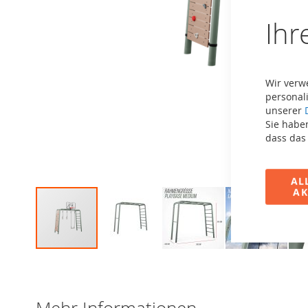
Ihr
Wir verw
personali
unserer
Sie haben
dass das
AL
AK
Zum
Anfang
der
Bildergalerie