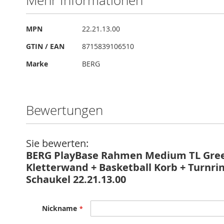
Mehr Informationen
springen
Mehr
MPN
22.21.13.00
Informationen
GTIN / EAN
8715839106510
Marke
BERG
Bewertungen
Sie bewerten:
BERG PlayBase Rahmen Medium TL Gre
Kletterwand + Basketball Korb + Turnri
Schaukel 22.21.13.00
Nickname