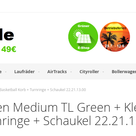
e
Laufräder
AirTracks
Cityroller
Bollerwage
sketball Korb + Turnringe + Schaukel 22.21.13.00
n Medium TL Green + Kl
nringe + Schaukel 22.21.