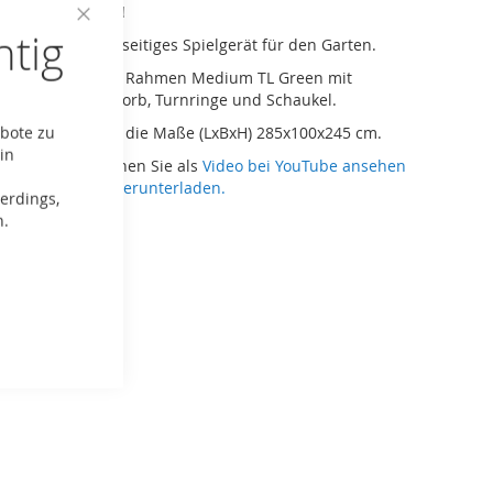
u in Grüner Farbe!
htig
Close
Base ist ein vielseitiges Spielgerät für den Garten.
Cookie
Bar
lt sich um einen Rahmen Medium TL Green mit
and, Basketball Korb, Turnringe und Schaukel.
ebote zu
men Medium hat die Maße (LxBxH) 285x100x245 cm.
in
auanleitung können Sie als
Video bei YouTube ansehen
Handbuch hier herunterladen.
erdings,
n.