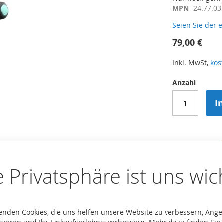
MPN
24.77.03
Seien Sie der 
79,00 €
Inkl. MwSt,
kos
Anzahl
I
e Privatsphäre ist uns wic
Zur Vergleichsli
BERG Nex
enden Cookies, die uns helfen unsere Website zu verbessern, Ang
Durch 3 
sieren und Ihr Einkaufserlebnis verbessern. Mehr dazu finden Sie 