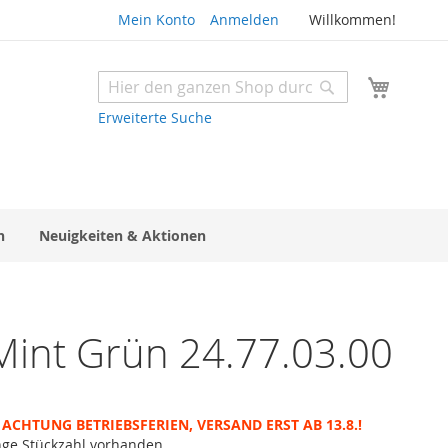
Mein Konto
Anmelden
Willkommen!
Mein W
Suche
Suche
Erweiterte Suche
n
Neuigkeiten & Aktionen
 Mint Grün 24.77.03.00
ACHTUNG BETRIEBSFERIEN, VERSAND ERST AB 13.8.!
nge Stückzahl vorhanden