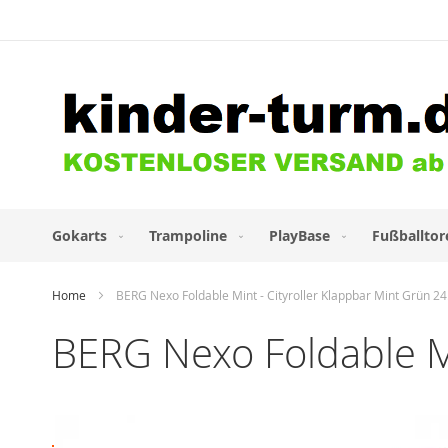
Direkt
zum
Inhalt
Gokarts
Trampoline
PlayBase
Fußballtor
Home
BERG Nexo Foldable Mint - Cityroller Klappbar Mint Grün 24
BERG Nexo Foldable Mi
Zum
Ende