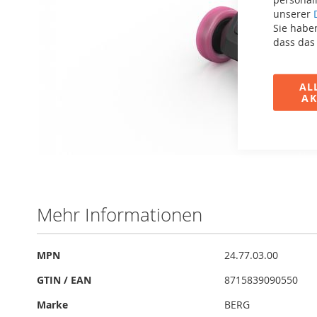
unserer
Sie haben
dass das
AL
AK
Zum
Anfang
der
Bildergalerie
Mehr Informationen
springen
Mehr
MPN
24.77.03.00
Informationen
GTIN / EAN
8715839090550
Marke
BERG