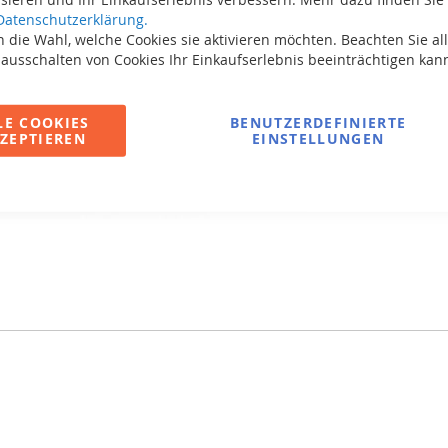
Datenschutzerklärung.
Leicht z
 die Wahl, welche Cookies sie aktivieren möchten. Beachten Sie all
Rutschfe
 ausschalten von Cookies Ihr Einkaufserlebnis beeinträchtigen kan
sorgen f
Mit höhe
LE COOKIES
BENUTZERDEFINIERTE
Kann mit
ZEPTIEREN
EINSTELLUNGEN