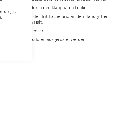
u transportieren durch den klappbaren Lenker.
erdings,
stes Material auf der Trittfläche und an den Handgriffen
n.
ür einen sicheren Halt.
nverstellbarem Lenker.
 vielen Zusatz-Modulen ausgerüstet werden.