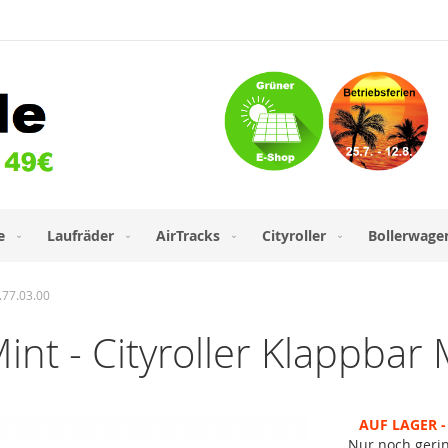
e
Laufräder
AirTracks
Cityroller
Bollerwage
.77.03.00
nt - Cityroller Klappbar
AUF LAGER - 
Nur noch geri