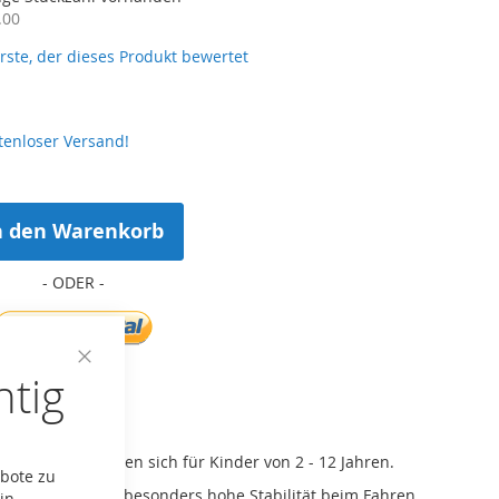
.00
erste, der dieses Produkt bewertet
tenloser Versand!
n den Warenkorb
htig
Close
Cookie
Bar
ste hinzufügen
o Cityroller eignen sich für Kinder von 2 - 12 Jahren.
ebote zu
Räder bieten sie besonders hohe Stabilität beim Fahren.
in