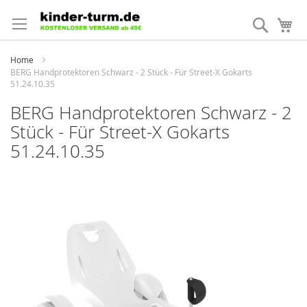
Direkt
zum
Suche
Me
Inhalt
Home
BERG Handprotektoren Schwarz - 2 Stück - Für Street-X Gokarts
51.24.10.35
BERG Handprotektoren Schwarz - 2
Stück - Für Street-X Gokarts
51.24.10.35
Zum
Ende
der
Bildergalerie
springen