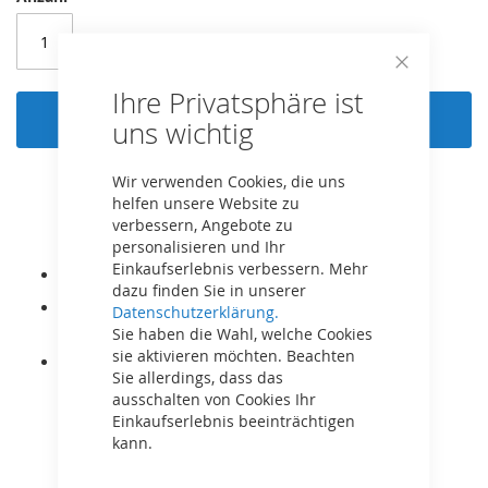
Close
Ihre Privatsphäre ist
Cookie
Bar
In den Warenkorb
uns wichtig
Wir verwenden Cookies, die uns
helfen unsere Website zu
verbessern, Angebote zu
personalisieren und Ihr
Einkaufserlebnis verbessern. Mehr
Passend für BERG Street-X Gokarts.
dazu finden Sie in unserer
Es handelt sich um 2 Stück Handprotektoren /
Datenschutzerklärung.
Handschützer in Schwarz.
Sie haben die Wahl, welche Cookies
sie aktivieren möchten. Beachten
Original BERG Ersatzteil.
Sie allerdings, dass das
ausschalten von Cookies Ihr
Einkaufserlebnis beeinträchtigen
kann.