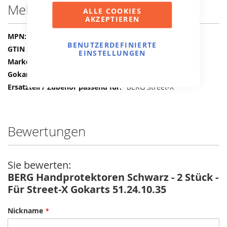
Mehr Informationen
ALLE COOKIES
AKZEPTIEREN
Mehr
51.24.10.35
BENUTZERDEFINIERTE
Informationen
8715839101461
EINSTELLUNGEN
BERG
Handgriff / Handschutz
BERG Street-X
Bewertungen
Sie bewerten:
BERG Handprotektoren Schwarz - 2 Stück -
Für Street-X Gokarts 51.24.10.35
Nickname