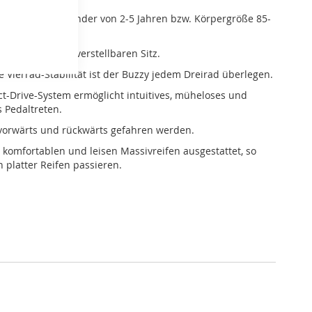
 Buzzy ist für Kinder von 2-5 Jahren bzw. Körpergröße 85-
eignet.
t mit durch den verstellbaren Sitz.
e Vierrad-Stabilität ist der Buzzy jedem Dreirad überlegen.
ct-Drive-System ermöglicht intuitives, müheloses und
s Pedaltreten.
vorwärts und rückwärts gefahren werden.
it komfortablen und leisen Massivreifen ausgestattet, so
n platter Reifen passieren.