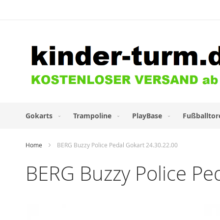
Direkt
zum
Inhalt
Gokarts
Trampoline
PlayBase
Fußballtor
Home
BERG Buzzy Police Pedal Gokart 24.30.22.00
BERG Buzzy Police Ped
Zum
Ende