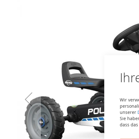
der
Bildergalerie
springen
Ihr
Wir verw
personali
unserer
Sie haben
dass das