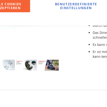
LE COOKIES
BENUTZERDEFINIERTE
Der BERG
ZEPTIEREN
EINSTELLUNGEN
115cm ge
Er wächs
Durch di
Das Dire
schnelle
Es kann 
Er ist m
kann kei