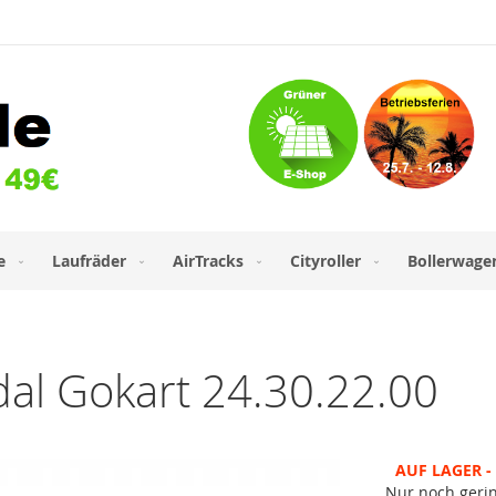
e
Laufräder
AirTracks
Cityroller
Bollerwage
al Gokart 24.30.22.00
AUF LAGER - 
Nur noch geri