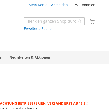
Mein Konto
Anmelden
Willkommen!
Mein W
Suche
Suche
Erweiterte Suche
n
Neuigkeiten & Aktionen
ACHTUNG BETRIEBSFERIEN, VERSAND ERST AB 13.8.!
nge Stückzahl vorhanden