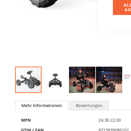
AL
AK
Zum
Anfang
Mehr Informationen
Bewertungen
der
Bildergalerie
Mehr
springen
MPN
24.30.22.00
Informationen
GTIN / EAN
8715839086102