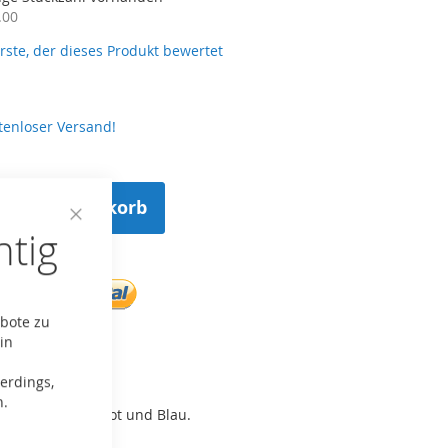
.00
erste, der dieses Produkt bewertet
tenloser Versand!
n den Warenkorb
htig
Close
Cookie
Bar
ebote zu
in
ste hinzufügen
erdings,
n.
 Blinklichter in Rot und Blau.
 Polizei-Kappe.