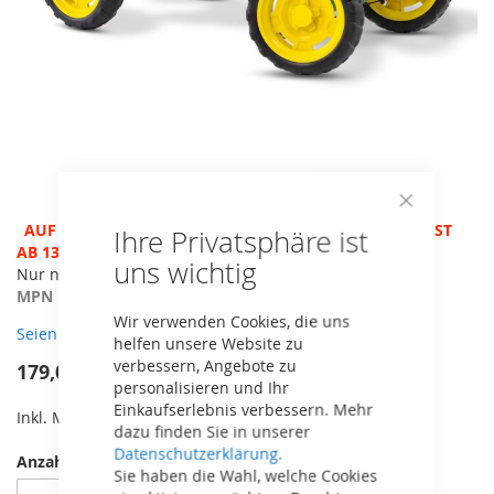
Close
Zum
AUF LAGER - ACHTUNG BETRIEBSFERIEN, VERSAND ERST
Ihre Privatsphäre ist
Cookie
Anfang
AB 13.8.!
Bar
uns wichtig
der
Nur noch geringe Stückzahl vorhanden
Bildergalerie
MPN
24.30.11.00
springen
Wir verwenden Cookies, die uns
Seien Sie der erste, der dieses Produkt bewertet
helfen unsere Website zu
verbessern, Angebote zu
179,00 €
personalisieren und Ihr
Einkaufserlebnis verbessern. Mehr
Inkl. MwSt,
kostenloser Versand!
dazu finden Sie in unserer
Datenschutzerklärung.
Anzahl
Sie haben die Wahl, welche Cookies