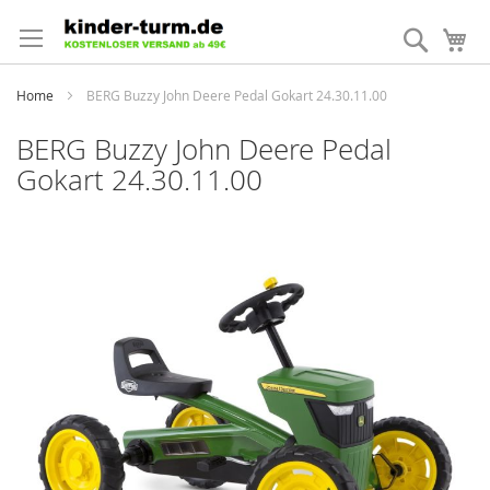
Direkt
zum
Suche
Me
Inhalt
Home
BERG Buzzy John Deere Pedal Gokart 24.30.11.00
BERG Buzzy John Deere Pedal
Gokart 24.30.11.00
Zum
Ende
der
Bildergalerie
springen