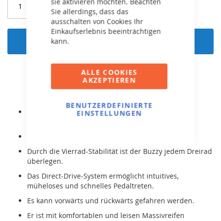
sie aktivieren möchten. Beachten
Sie allerdings, dass das
ausschalten von Cookies Ihr
Einkaufserlebnis beeinträchtigen
In den Warenkorb
kann.
ALLE COOKIES
AKZEPTIEREN
BENUTZERDEFINIERTE
Der BERG Buzzy ist für Kinder von 2-5 Jahren bzw.
EINSTELLUNGEN
Körpergröße 85-115cm geeignet.
Er wächst mit durch den verstellbaren Sitz.
Durch die Vierrad-Stabilität ist der Buzzy jedem Dreirad
überlegen.
Das Direct-Drive-System ermöglicht intuitives,
müheloses und schnelles Pedaltreten.
Es kann vorwärts und rückwärts gefahren werden.
Er ist mit komfortablen und leisen Massivreifen